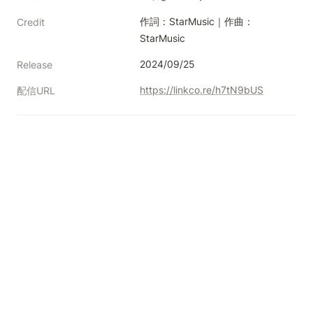
作詞：StarMusic｜作曲：
Credit
StarMusic
2024/09/25
Release
https://linkco.re/h7tN9bUS
配信URL