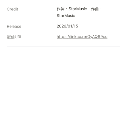
作詞：StarMusic｜作曲：
Credit
StarMusic
2026/01/15
Release
https://linkco.re/GyAQ89cu
配信URL