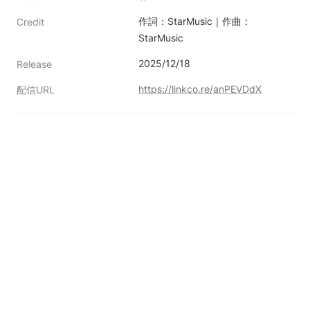
作詞：StarMusic｜作曲：
Credit
StarMusic
2025/12/18
Release
https://linkco.re/anPEVDdX
配信URL