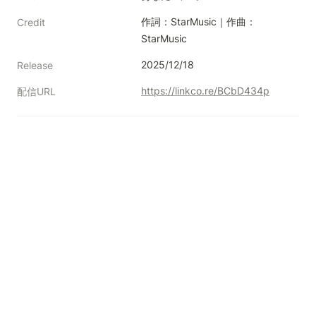
作詞：StarMusic｜作曲：
Credit
StarMusic
2025/12/18
Release
https://linkco.re/BCbD434p
配信URL