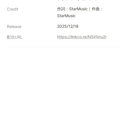
作詞：StarMusic｜作曲：
Credit
StarMusic
2025/12/18
Release
https://linkco.re/N5HVru2r
配信URL