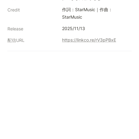
作詞：StarMusic｜作曲：
Credit
StarMusic
2025/11/13
Release
https://linkco.re/rV3pPBxE
配信URL