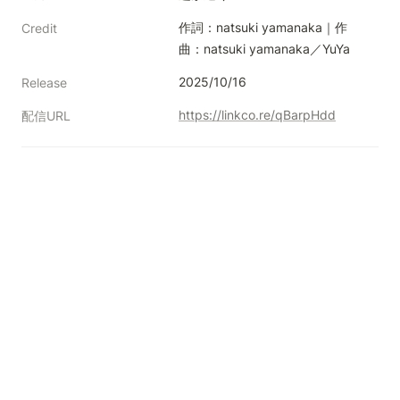
作詞：natsuki yamanaka｜作
Credit
曲：natsuki yamanaka／YuYa
2025/10/16
Release
https://linkco.re/qBarpHdd
配信URL