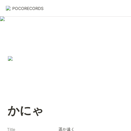
POCORECORDS
かにゃ
遥か遠く
Title