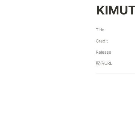
KIMU
Title
Credit
Release
配信URL