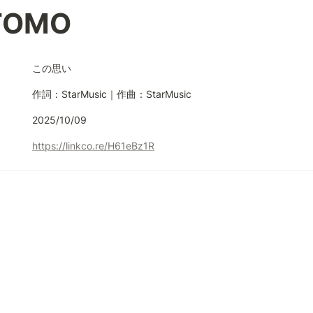
TOMO
この思い
作詞：StarMusic｜作曲：StarMusic
2025/10/09
https://linkco.re/H61eBz1R