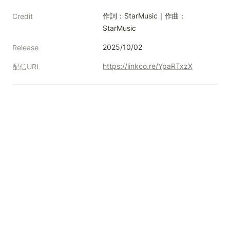
作詞：StarMusic｜作曲：
Credit
StarMusic
2025/10/02
Release
https://linkco.re/YpaRTxzX
配信URL