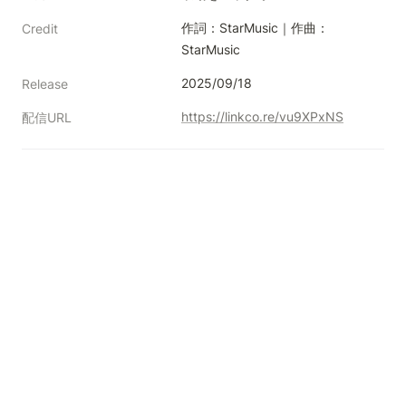
作詞：StarMusic｜作曲：
Credit
StarMusic
2025/09/18
Release
https://linkco.re/vu9XPxNS
配信URL