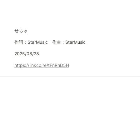
せちゅ
作詞：StarMusic｜作曲：StarMusic
2025/08/28
https://linkco.re/tFnRhD5H