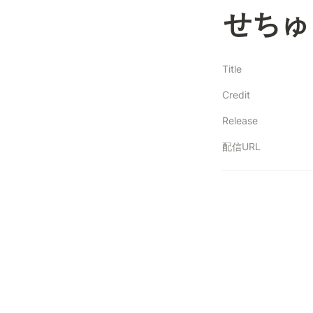
せちゅ
Title
Credit
Release
配信URL