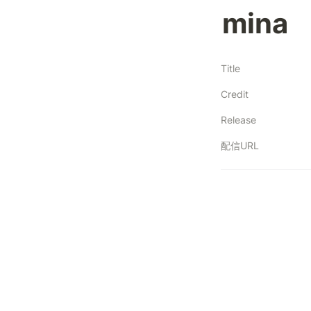
mina
Title
Credit
Release
配信URL