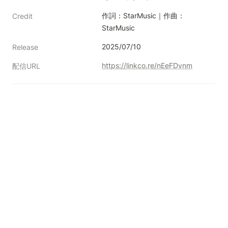
作詞：StarMusic｜作曲：
Credit
StarMusic
2025/07/10
Release
https://linkco.re/nEeFDvnm
配信URL