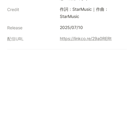
作詞：StarMusic｜作曲：
Credit
StarMusic
2025/07/10
Release
https://linkco.re/29a0RERt
配信URL