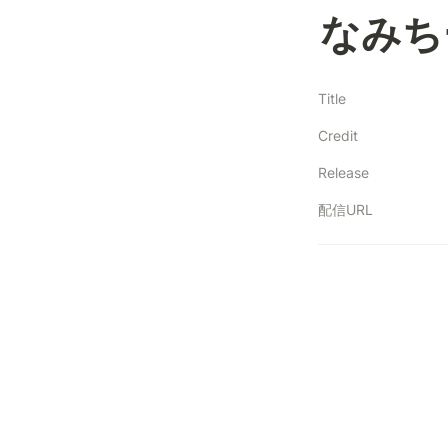
なみち
Title
Credit
Release
配信URL