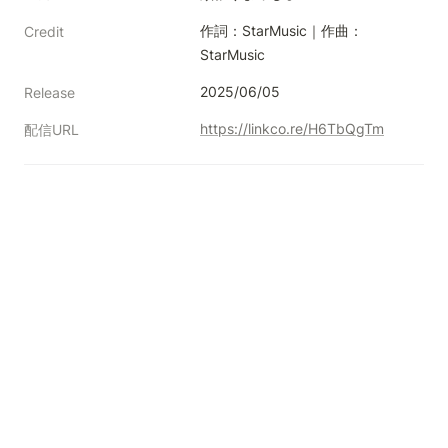
作詞：StarMusic｜作曲：
Credit
StarMusic
2025/06/05
Release
https://linkco.re/H6TbQgTm
配信URL