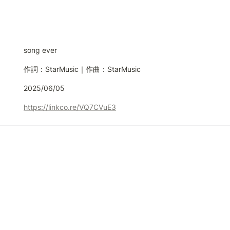
song ever
作詞：StarMusic｜作曲：StarMusic
2025/06/05
https://linkco.re/VQ7CVuE3