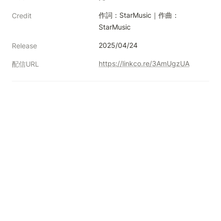
作詞：StarMusic｜作曲：
Credit
StarMusic
2025/04/24
Release
https://linkco.re/3AmUgzUA
配信URL