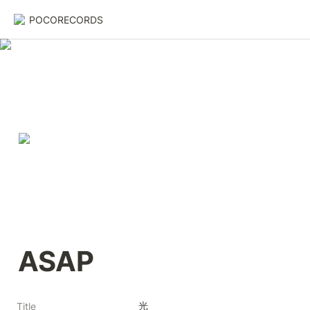
POCORECORDS
ASAP
光
Title