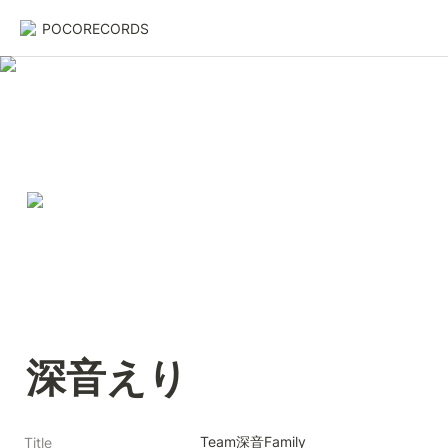
POCORECORDS
深音えり
Team深音Family
Title