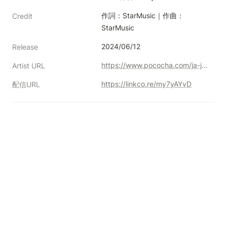
作詞：StarMusic｜作曲：
Credit
StarMusic
2024/06/12
Release
https://www.pococha.com/ja-jp/app/users/8d071a4a-c9eb-47ba-80fd-54d5a0a76026
Artist URL
https://linkco.re/my7yAYvD
配信URL